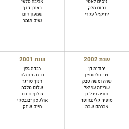
ניסים לאטי
אביבה סלעי
נחום מלק
ראובן פנץ
יחזקאל עקרי
שמעון קום
נעים תומר
שנת 2002
שנת 2001
יהודית דן
רבקה גפן
צבי וולשטיין
ברכה ויסגלס
שרה ומשה טבק
חנוך טורנר
שריתה עמיאל
שלום מלכה
סוניה פרלמן
מכלוף סיבוני
סופיה קלינגהופר
אולג סקרבובסקי
אברהם שבת
חיים שחק