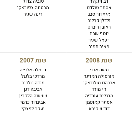
דב וינקלר
טוביה צדוק
אסתר טולדנו
מרטינה צפובצקי
איזידור סבג
רינה שניר
ולדלן פרלוב
ראובן רוברט
יוסף שבח
רפאל שניר
מאיר תמיר
שנת 2008
שנת 2007
משה אבני
כרמלה אלפיה
אורסולה האוזנר
מרדכי בלגזל
אברהם מולודצקי
מגדה גולדנר
חי מורד
אביבה דגן
מרגלית עובדיה
שושנה הלפרין
אסתר קאופמן
אביגדור כרמי
דוד שפירא
יעקב לויצקי