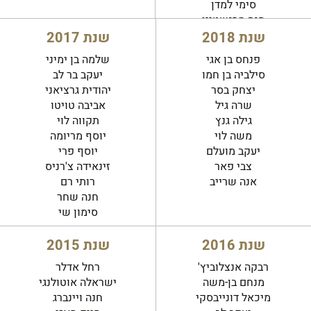
סימי למדן
חנה מרנשטיין
פאני ספיאשווילי
שנת 2018
שנת 2017
פרידה פרידמן
פנחס בן אגי
שלמה בן ימיני
דבורה שאקי
סילביה בן חמו
יעקב בר לב
הדסה שמוקלר
יצחק בסר
יהודית גרציאני
שרה גיל
אביבה טויטו
גילה גנץ
תקווה לוי
משה לוי
יוסף מריומה
יעקב מועלם
יוסף פרי
צבי פאר
זינאידה צ'רניס
אנה שרייב
רותי רם
חנה שחר
סימון שי
שנת 2016
שנת 2015
רבקה אנצלוביץ'
רחל אדלר
מנחם בן-משה
ישראלה אוטולנגי
מיכאל דונייבסקי
חנה ויינברג