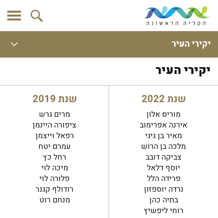
יקירי העיר
יקירי העיר
שנת 2022
שנת 2019
מוריס אלון
מרים גרש
אירנה אפרימוב
ציפורה היינמן
מאיר בן גיגי
רפאל וייצמן
מלכה בן הרוש
עמרם יטח
צביקה דובב
רחל כץ
יוסף דלאל
מיכה לוי
פרידה הלל
פלורה לוי
נרדה יוספזון
רודולף קגנר
בתיה כהן
מנחם רוט
רוחי ליפשיץ