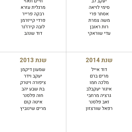
יעקב לב
חיים חאזי
סימי לויאה
מרגלית עזרא
אסתר פרי
רבקה פרייר
משה צמרת
פרדי קייזרמן
רות ראובן
לובה קירז'נר
עדי שוראקי
דוד שנהב
שנת 2014
שנת 2013
דוד אייל
שמעון דיקמן
מרים ברם
יעקב וידר
מלכה חמו
ציפורה ויטרק
איגור יעקבלב
בת שבע יהב
גרציה מרחבי
חוה פלסנר
זאב פלסנר
איטה קום
רפאל שורצזון
מרים שינוביץ