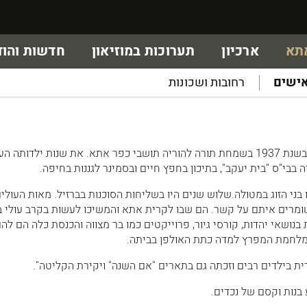
אתא
ארכיון
תערוכות במוזיאון
חדשות והוד
ישים
רחובות ושכונות
יהודית, הצברית שלנו, נולדה בשנת 1937 בשמחת תורה להוריה תושבי כפר אתא. את שנות ילדותה
בבי"ס "בית יעקב", בתיכון בחפץ חיים ובסמינר לגננות בחיפה.
בני הזוג במטולה.שלוש שנים היו בשליחות הסוכנות בברזיל. מאות העולי
שומרים איתם על קשר. הם שבו לקרית אתא והמשיכו לעשות בקרב עולי ב
בנושאי יהדות, קורסי גיור, פרוייקטים כמו בר מצווה והכנסת כלה הם לה
לחמת המפרץ למדה כתת האולפן בביתה.
ת בילדים רבים וזכתה גם בתארים "אם השנה" ויקירת הקליטה".
בנות וקסם של נכדים.