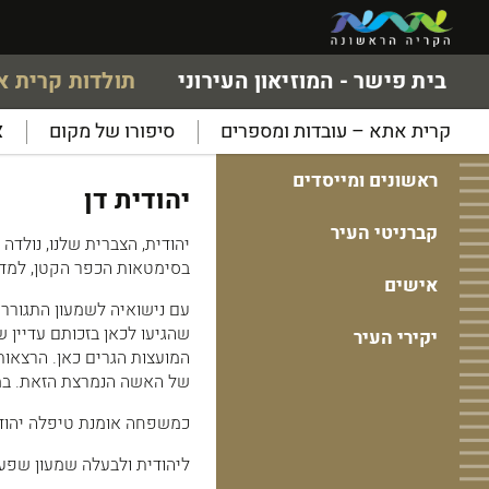
בית פישר - המוזיאון העירוני
תולדות קרית 
קרית אתא – עובדות ומספרים
סיפורו של מקום
א
ראשונים ומייסדים
יהודית דן
קברניטי העיר
בסימטאות הכפר הקטן, למדה 
אישים
עם נישואיה לשמעון התגוררו 
שהגיעו לכאן בזכותם עדיין 
יקירי העיר
המועצות הגרים כאן. הרצאות 
של האשה הנמרצת הזאת. במ
כמשפחה אומנת טיפלה יהודי
ליהודית ולבעלה שמעון שפע 