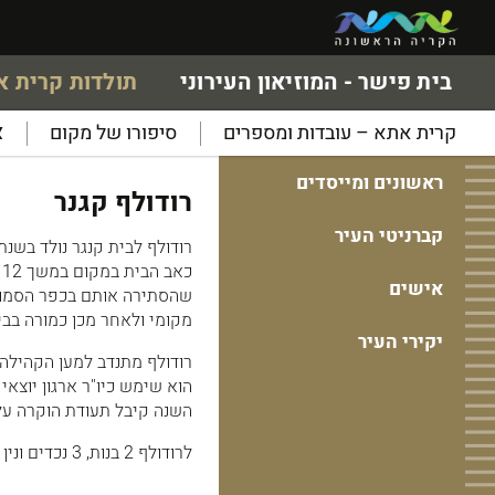
בית פישר - המוזיאון העירוני
תולדות קרית 
קרית אתא – עובדות ומספרים
סיפורו של מקום
א
ראשונים ומייסדים
רודולף קגנר
קברניטי העיר
כ
אישים
שהסתירה אותם בכפר הסמוך.
מקומי ולאחר מכן כמורה בבית 
יקירי העיר
הוא שימש כיו"ר ארגון יוצאי 
השנה קיבל תעודת הוקרה על 
לרודולף 2 בנות, 3 נכדים ונין אחד.