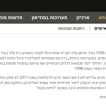
אתא
ארכיון
תערוכות במוזיאון
חדשות והוד
ישים
רחובות ושכונות
רודולף לבית קנגר נולד בשנת 1939 בעיר חרסון עלה לקרית אתא והחל לעבוד במועדון בית גלזר ב
אב הבית במקום במשך 12 שנים. באוקראינה כתינוק, ברח עם משפחתו לסטלינגרד וניצל הודות 
 רודולף למד מכונאות לכלים חקלאיים ואף שימש כמפעיל מכונות במ
הספר בשנת 1998.
רודולף מתנדב למען הקהילה מרגע עלייתו לארץ וגם כאשר פרש לגימלא
אוקראינה והתנדב ליצור פעילויות פנאי שונות לעולים וכן בחלוקת מזון לנ
התנדבותו ותרומתו הרבה מארגון "לחיות בכבוד".