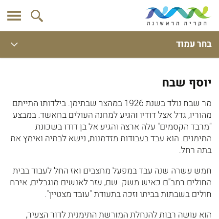
בחר עמוד
יוסף שבח
מר שבח נולד בשנת 1926 במהצר שבתימן. בילדותו התייתם
מהוריו, גדל אצל דודיו והגיע למחנה העולים בחאשד. במבצע
"מרבד הקסמים" עלה ארצה והגיע אל בן דודו בשכונת
התימנים. הוא עבד בעבודות מזדמנות, נישא לבתיה ואימץ את
בתה רחל.
חמש עשרה שנה עבד במפעל מחצבים ואז החל לעבוד בבית
החולים רמב"ם כאיש משק. שם, עזר לאנשים מוגבלים, אירח
חולים בשבתות בביתו וזכה בתעודת "עובד מצטיין".
הוא עושה רבות להנחלת המורשת התימנית לדור הצעיר,