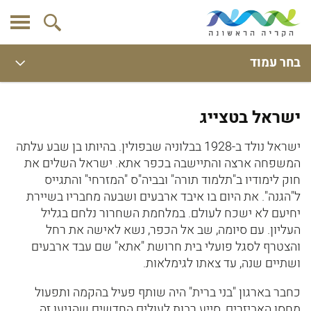
בחר עמוד
ישראל בטצייג
ישראל נולד ב-1928 בבלוניה שבפולין. בהיותו בן שבע עלתה
המשפחה ארצה והתיישבה בכפר אתא. ישראל השלים את
חוק לימודיו ב"תלמוד תורה" ובביה"ס "המזרחי" והתגייס
ל"הגנה". את היום בו איבד ארבעים ושבעה מחבריו בשיירת
יחיעם לא ישכח לעולם. במלחמת השחרור נלחם בגליל
העליון. עם סיומה, שב אל הכפר, נשא לאישה את רחל
והצטרף לסגל פועלי בית חרושת "אתא" שם עבד ארבעים
ושתיים שנה, עד צאתו לגימלאות.
כחבר בארגון "בני ברית" היה שותף פעיל בהקמה ותפעול
מחסן האביזרים, סייע רבות לעולים החדשים שהגיעו זה