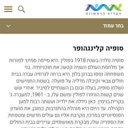
בחר עמוד
סופיה קלינגהופר
סופיה נולדה בשנת 1918 בפולין. היא סיימה סמינר למורות
אך מלחמת העולם השניה קטעה את תוכניותיה. בני
משפחתה נספו בברגן בלזן. היא ברחה לגרוזיה עבדה בבית
חולים צבאי וקיבלה מדליה על פועלה. בשנות החמישים
נשלחו סופיה, בעלה ובנם בן השנתיים לסיביר. אחרי שש
שנים קשות הוחזרו לפולין ומשם עלו, ב - 1961, למעברה ג'
בקרית בנימין. כאן גידלה את ילדיה ועשתה רבות למען
הקהילה. עד היום היא מנהלת בהתנדבות, כמובן, את מועדון
הפנסיונרים במרכז, מקרבת אליו גם עולים חדשים ומטפחת
את הספריה שלו, מבקרת מאושפזים, ערירים בבית החולים