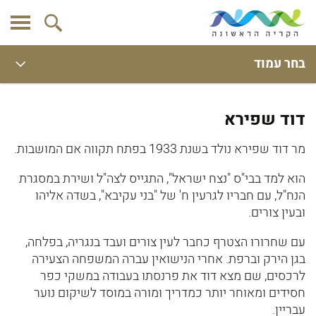
בחר עמוד
דוד שפירא
מר דוד שפירא נולד בשנת 1933 בפתח תקווה אם המושבות.
הוא למד בבי"ס "נצח ישראל", התגייס לצה"ל ושירת במסגרת
הנח"ל, עם חבריו לגרעין ח' של "בני עקיבא", בשדה אליהו
ובעין צורים.
עם שחרורו הצטרף כחבר לעין צורים ועבד בנגריה, בפלחה,
בגן הירק וברפת. אחרי הנישואין עברה המשפחה הצעירה
לרכסים, שם מצא דוד את פרנסתו בעבודה במשקי כפר
חסידים ומאוחר יותר כמדריך ומורה במוסד לשיקום נוער
עבריין.