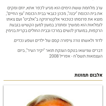
ערב מלחמת ששת הימים הוא מגיע לכפר אתא, יוזם ומקים
את בית הכנסת "יבנה", מכהן כגבאי בבית הכנסת "עץ החיים",
מוצא את פרנסתו כטכנאי אלקטרוניקה ב"אלביט" ועם צאתו
לגמלאות הוא ממשיך ומתנדב במעון למען הקשיש בגבעת
הרקפות, במועדון לנשים במרכז ובבית החולים בקרית בנימין.
לדוד ולאשתו נורה ציפורה קסם של ילדים ושפע נכדים.
דברים שנישאו בטקס הענקת תואר "יקיר העיר", ביום
העצמאות תשס"ח - אפריל 2008
אלבום תמונות