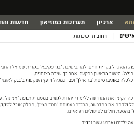
אתא
ארכיון
תערוכות במוזיאון
חדשות והוד
ישים
רחובות ושכונות
ולד בשנת 1949 בחיפה. הוא גדל בקרית חיים, למד בישיבת "בני עקיבא" בקרית שמואל והתגי
מחולה", הישוב הראשון בבקעה. אחר כך שירת בצנחנים,
לכלה באוניברסיטת "בר אילן" ועבד כמנהל ויועץ השקעות ב"בנק לאומי"
כה הקימו את המדרשה ללימודי יהדות לנשים במסגרת תנועת "אמונה". ע
הל ולפתח את המדרשה, מתנדב בעמותת "חסד מציון", מחלק אוכל לנזקקי
 בהסעת חולים לטיפולים רפואיים.
ה ילדים וארבע עשר נכדים.