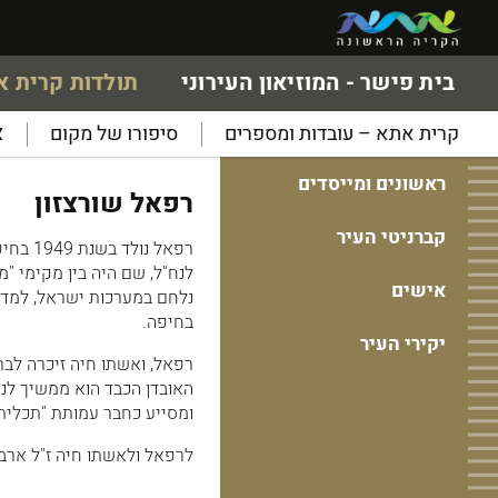
בית פישר - המוזיאון העירוני
תולדות קרית 
קרית אתא – עובדות ומספרים
סיפורו של מקום
א
ראשונים ומייסדים
רפאל שורצזון
קברניטי העיר
רפאל נ
לנח"ל, שם היה בין מקימי "
אישים
נלחם במערכות ישראל, למד כ
בחיפה.
יקירי העיר
רפאל, ואשתו חיה זיכרה לבר
האובדן הכבד הוא ממשיך לנ
ומסייע כחבר עמותת "תכלית"
לרפאל ולאשתו חיה ז"ל ארבע