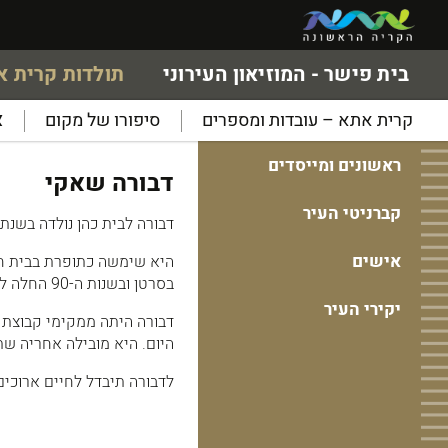
בית פישר - המוזיאון העירוני
תולדות קרית 
קרית אתא – עובדות ומספרים
סיפורו של מקום
א
ראשונים ומייסדים
דבורה שאקי
קברניטי העיר
דבורה לבית כהן נולדה בשנת 1937, בצנעא שבתימן. עלתה לארץ בשנת 1942, והשתכנה בקרית אתא
אישים
היא שימשה כתופרת בבית חר
בסרטן ובשנות ה-90 החלה להתנדב בבסיסי צה"ל.
יקירי העיר
דבורה היתה ממקימי קבוצת 
היום. היא מובילה אחריה שת
לדבורה תיבדל לחיים ארוכים ויוסף ז"ל 3 ילדים 5