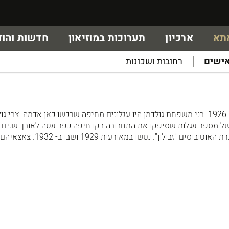
אתא
ארכיון
תערוכות במוזיאון
חדשות והוד
ישים
רחובות ושכונות
מראשוני כפר עטה - הגיעו ב-1926. בני משפחת גולדמן היו עגלונים מחיפה שרכשו כאן אדמה. צבי ג
 מספר עגלות שסיפקו את התחבורה בקו חיפה כפר עטה לאורך שנים. ב
מאיר ושמואל היו נהגים בחברת האוטובוסים "זבולון". נטשו במאורעות 1929 ושבו ב- 1932. צאצאיהם