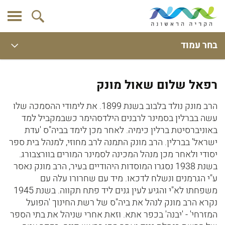
בחר עמוד
רפאל שלום שאול מונק
הרב מונק נולד בלבוב בשנת 1899. את לימודי ההסמכה שלו
עשה בברלין בסמינר לרבנים הילדסהימר כשבמקביל למד
באוניברסיטת ברלין כימיה. לאחר מכן לימד בביה"ס 'עדת
ישראל' בברלין. הרב מונק התמנה לרב מחוזי, למנהל בית ספר
יסודי ולאחר מכן מנהל המכינה לסמינר המורים בוורצבורג.
בשנת 1938 נסגרו המוסדות היהודיים בעיר, הרב מונק נאסר
ע"י הגרמנים ונשלח לדכאו. מיד עם שחרורו עלה עם
משפחתו לא"י והגיע לעין גנים ליד פתח תקווה. בשנת 1945
נקרא הרב מונק לנהל את ביה"ס של רשת החינוך 'הפועל
המזרחי' - 'יבנה' בכפר אתא. וזאת אחרי שניהל את בתי הספר