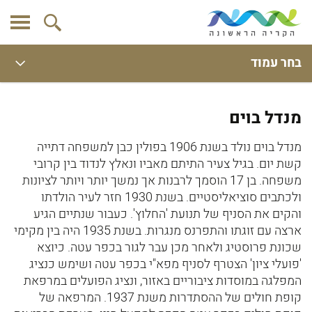
בחר עמוד
מנדל בוים
מנדל בוים נולד בשנת 1906 בפולין כבן למשפחה דתייה
קשת יום. בגיל צעיר התיתם מאביו ונאלץ לנדוד בין קרובי
משפחה. בן 17 הוסמך לרבנות אך נמשך יותר ויותר לציונות
ולכתבים סוציאליסטיים. בשנת 1930 חזר לעיר הולדתו
והקים את הסניף של תנועת 'החלוץ'. כעבור שנתיים הגיע
ארצה עם זוגתו והתפרנס מנגרות. בשנת 1935 היה בין מקימי
שכונת פרוסטיג ולאחר מכן עבר לגור בכפר עטה. כיוצא
'פועלי ציון' הצטרף לסניף מפא"י בכפר עטה ושימש כנציג
המפלגה במוסדות ציבוריים באזור, ונציג הפועלים במרפאת
קופת חולים של ההסתדרות משנת 1937. המרפאה של