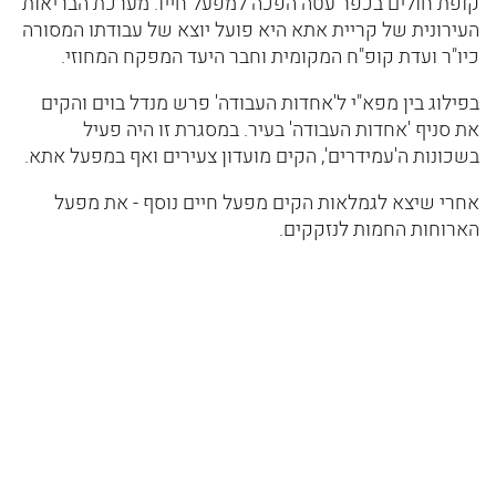
קופת חולים בכפר עטה הפכה למפעל חייו. מערכת הבריאות
העירונית של קריית אתא היא פועל יוצא של עבודתו המסורה
כיו"ר ועדת קופ"ח המקומית וחבר היעד המפקח המחוזי.
בפילוג בין מפא"י ל'אחדות העבודה' פרש מנדל בוים והקים
את סניף 'אחדות העבודה' בעיר. במסגרת זו היה פעיל
בשכונות ה'עמידרים', הקים מועדון צעירים ואף במפעל אתא.
אחרי שיצא לגמלאות הקים מפעל חיים נוסף - את מפעל
הארוחות החמות לנזקקים.