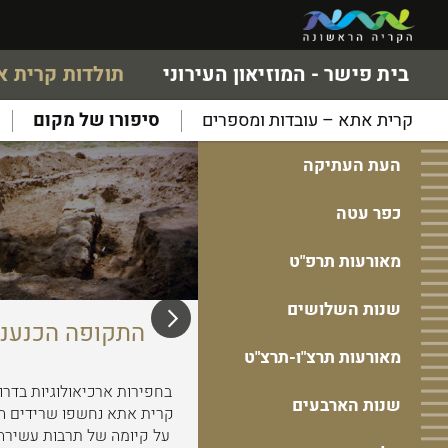
בית פישר - המוזיאון העירוני
תולדות קרית 
קרית אתא – עובדות ומספרים
סיפורו של מקום
העת העתיקה
כפר עטה
מאורעות תרפ"ט
שנות השלושים
התקופה הכנעני
מאורעות תרצ"ו-תרצ"ט
בחפירות ארכיאולוגיות בדרו
שנות הארבעים
קרית אתא נחשפו שרידים ה
על קיומה של תרבות עשירה 