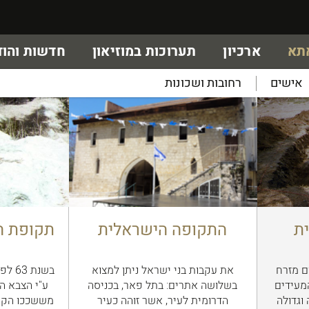
אתא
ארכיון
תערוכות במוזיאון
חדשות והוד
אישים
רחובות ושכונות
ת
התקופה הישראלית
תקופת ה
ם מזרח
את עקבות בני ישראל ניתן למצוא
בשנת
מעידים
בשלושה אתרים: בתל פאר, בכניסה
ע"י הצבא ה
וגדולה
הדרומית לעיר, אשר זוהה כעיר
מששככו הקר