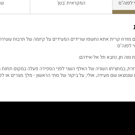
 לפנה"ס
המקראית 'בטן'
של
ום מזרח קרית אתא נחשפו שרידים המעידים על קיומה של תרבות עשירה 
 לפנה"ס.
 נווה חן, נחבא תל אל-אידהם.
רת, במחציתו השניה של האלף השני לפני הספירה פעלה במקום תחנת 
נמצאו שם מעידה, אולי, על ביקור של סתי הראשון - מלך מצרים או לפ