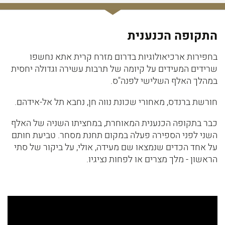
התקופה הכנענית
בחפירות ארכיאולוגיות בדרום מזרח קרית אתא נחשפו
שרידים המעידים על קיומה של תרבות עשירה וגדולה יחסית
במהלך האלף השלישי לפנה"ס.
חורשת ברנדס, מאחורי שכונת נווה חן, נחבא תל אל-אידהם.
כבר בתקופה הכנענית המאוחרת, במחציתו השניה של האלף
השני לפני הספירה פעלה במקום תחנת מסחר. טביעת חותם
על אחד הכדים שנמצאו שם מעידה, אולי, על ביקור של סתי
הראשון - מלך מצרים או לפחות נציגיו.