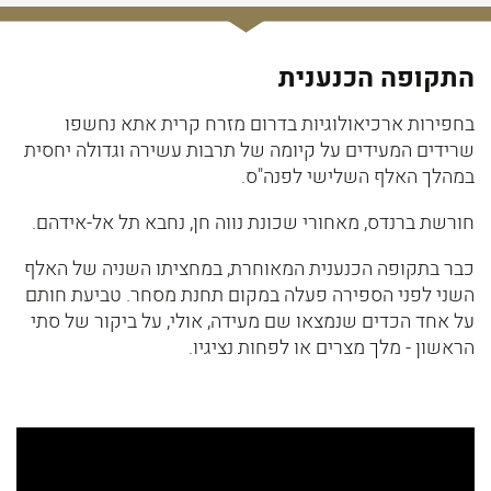
התקופה הכנענית
בחפירות ארכיאולוגיות בדרום מזרח קרית אתא נחשפו
שרידים המעידים על קיומה של תרבות עשירה וגדולה יחסית
במהלך האלף השלישי לפנה"ס.
חורשת ברנדס, מאחורי שכונת נווה חן, נחבא תל אל-אידהם.
כבר בתקופה הכנענית המאוחרת, במחציתו השניה של האלף
השני לפני הספירה פעלה במקום תחנת מסחר. טביעת חותם
על אחד הכדים שנמצאו שם מעידה, אולי, על ביקור של סתי
הראשון - מלך מצרים או לפחות נציגיו.