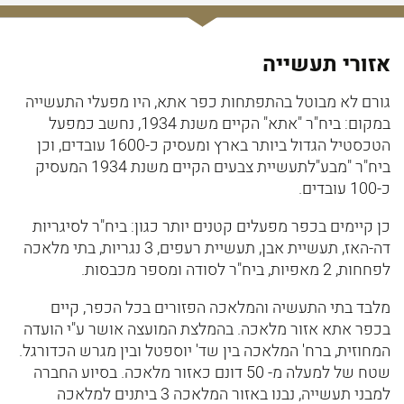
אזורי תעשייה
גורם לא מבוטל בהתפתחות כפר אתא, היו מפעלי התעשייה
במקום: ביח"ר "אתא" הקיים משנת 1934, נחשב כמפעל
הטכסטיל הגדול ביותר בארץ ומעסיק כ-1600 עובדים, וכן
ביח"ר "מבע"לתעשיית צבעים הקיים משנת 1934 המעסיק
כ-100 עובדים.
כן קיימים בכפר מפעלים קטנים יותר כגון: ביח"ר לסיגריות
דה-האז, תעשיית אבן, תעשיית רעפים, 3 נגריות, בתי מלאכה
לפחחות, 2 מאפיות, ביח"ר לסודה ומספר מכבסות.
מלבד בתי התעשיה והמלאכה הפזורים בכל הכפר, קיים
בכפר אתא אזור מלאכה. בהמלצת המועצה אושר ע"י הועדה
המחוזית, ברח' המלאכה בין שד' יוספטל ובין מגרש הכדורגל.
שטח של למעלה מ- 50 דונם כאזור מלאכה. בסיוע החברה
למבני תעשייה, נבנו באזור המלאכה 3 ביתנים למלאכה