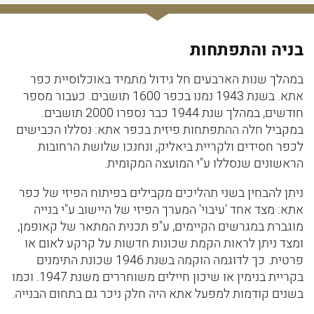
בניה והתפתחות
במהלך שנות הארבעים חל גידול מתמיד באוכלוסיית כפר
אתא. בשנת 1943 נמנו בכפר 1600 תושבים. כעבור מספר
חודשים, במהלך שנת 1944 כבר נספרו 2000 תושבים.
במקביל חלה ההתפתחות פיזית בכפר אתא: נסללו הכבישים
לכפר חסידים ולקריית ביאליק, ונחנכו שלושת הרחובות
הראשונים שנסללו ע"י המועצה המקומית.
ניתן להבחין בשני תהליכים מקבילים בפיתוח הפיזי של כפר
אתא: מצד אחד 'עיבוי' המערך הפיזי של היישוב ע"י בנייה
מוגברת במגרשים הקיימים, ע"פ תכנית המתאר של קאופמן,
ומצד ניתן לראות הקמת שכונות חדשות על קרקע לאום או
פרטית. כך לדוגמה הוקמה בשנת 1946 שכונת התימנים
בקריית בנימין או שיכון חיילים משוחררים משנת 1947. וכמו
בשנים קודמות למפעל אתא היה חלק ניכר גם בתחום הבנייה.