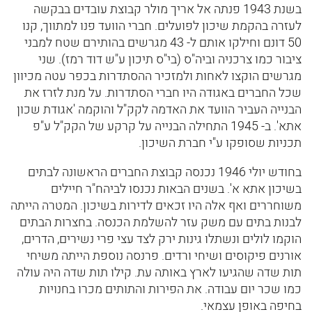
בשנת 1943 פנתה אל אריך מולר קבוצת עובדים בבקשה
לעזרה בהקמת שיכון לפועלים. חברי הוועד פנו למתווך, קנו
50 דונם וחילקו אותם ל- 43 מגרשים בהותירם שטח למבני
ציבור כמו צרכניה וביה"ס (בי"ס תיכון ע"ש דוד רמז). שני
מגרשים הוקצו לאחות ולמזכיר ההסתדרות בכפר עטה מכיוון
שכל החברים באגודה היו חברי הסתדרות. על מנת לזרז את
הבנייה העביר הוועד את האדמה לקק"ל והוקמה 'אגודת שכון
אתא'. ב- 1945 התחילה הבנייה על קרקע של הקק"ל ע"פ
תכניות שסופקו ע"י חברת השיכון.
בחודש יולי 1946 נכנסה קבוצת החברים הראשונה לבתים
בשיכון אתא א'. בשנים הבאות נכנסו לביהח"ר חיילים
משוחררים ואף אלה היו זכאים לדירות בשיכון. המטרה הייתה
לבנות בתים עם משק עזר להשלמת הכנסה. בחצרות הבתים
הוקמו לולים ונשתלו גינות ירק לצד עצי פרי נשירים, הדרים,
אורנים פיקוסים ושיחי ורדים. פרנסה נוספת הייתה משיחי
תות שדה שהגיעו לארץ באותה עת. קילו תות שדה היה עולה
כמו שכר יום עבודה. את הפירות והתותים מכרו בחנויות
בחיפה באופן עצמאי.