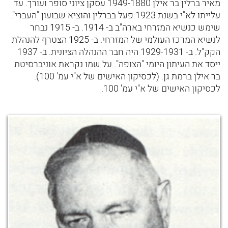
מאיר ברלין בר אילן 1949-1880 עסקן ציוני סופר ועורך. עד
עלייתו לא"י בשנת 1923 פעל בברלין והוציא שבועון "העברי".
שימש כנשיא המזרחי בארה"ב ב- 1914. ב- 1915 נבחר
לנשיא המרכז העולמי של המזרחי. ב- 1925 הצטרף להנהלת
הקק"ל. ב- 1929-1931 היה חבר ההנהלה הציונית. ב- 1937
ייסד את העיתון היומי "הצופה". על שמו נקראת אוניברסיטת
בר אילן ברמת גן. (לכסיקון האישים של א"י עמ' 100).
לכסיקון האישים של א"י עמ' 100.