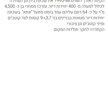
הקימו לאורך השנים 1995-98 את שכונת בית וגן העתידה
לכלול למעלה מ- 400 יחידות דיור, ומרכז מסחרי בן כ- 4,500
מ"ר על כ- 64 דונם עליהם עמד בזמנו מפעל "אתא". בשכונה
יחידות דיור מגוונות בבניינים בני 3,7,ו-9 קומות לצד קוטג'ים
ומיני קוטג'ים וגן ציבורי.
הקתדרה לחקר תולדות המקום