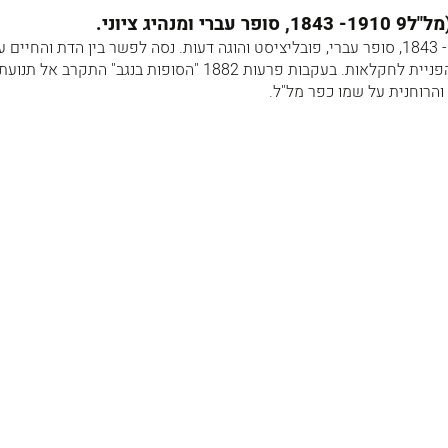
נהיג ציוני.
משה לייב ליליינבלום 1910 - 1843, סופר עברי, פובליציסט והוגה דעות. נסה לפשר בין הדת והחיים ע
הנהגת תיקונים סוציאליים והפניית לחקלאות. בעקבות פרעות 1882 "הסופות בנגב" התקר
 והרוחנית על שמו כפר מל"ל.