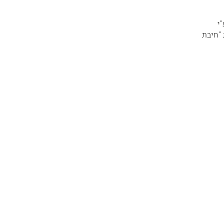
"י
ב אל תנועת "חיבת