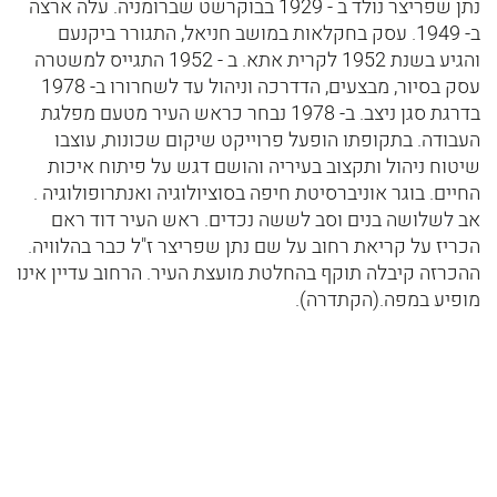
נתן שפריצר נולד ב - 1929 בבוקרשט שברומניה. עלה ארצה
ב- 1949. עסק בחקלאות במושב חניאל, התגורר ביקנעם
והגיע בשנת 1952 לקרית אתא. ב - 1952 התגייס למשטרה
עסק בסיור, מבצעים, הדדרכה וניהול עד לשחרורו ב- 1978
בדרגת סגן ניצב. ב- 1978 נבחר כראש העיר מטעם מפלגת
העבודה. בתקופתו הופעל פרוייקט שיקום שכונות, עוצבו
שיטוח ניהול ותקצוב בעיריה והושם דגש על פיתוח איכות
החיים. בוגר אוניברסיטת חיפה בסוציולוגיה ואנתרופולוגיה .
אב לשלושה בנים וסב לששה נכדים. ראש העיר דוד ראם
הכריז על קריאת רחוב על שם נתן שפריצר ז"ל כבר בהלוויה.
ההכרזה קיבלה תוקף בהחלטת מועצת העיר. הרחוב עדיין אינו
מופיע במפה.(הקתדרה).