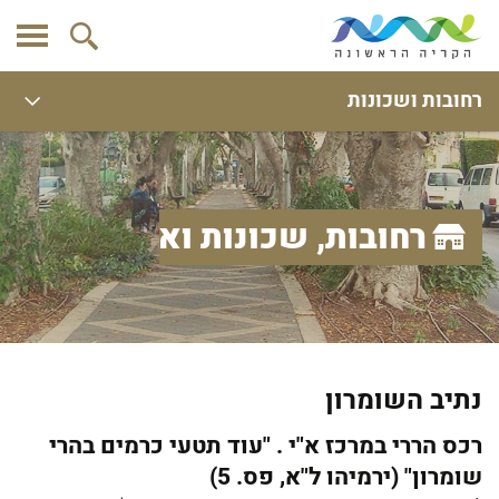
רחובות ושכונות
רחובות, שכונות ואתרים
נתיב השומרון
רכס הררי במרכז א"י . "עוד תטעי כרמים בהרי
שומרון" (ירמיהו ל"א, פס. 5)