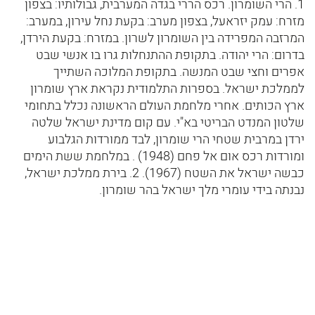
1. הרי השומרון. רכס הררי בגדה המערבית, גבולותיו: בצפון
מזרח: עמק יזראעל, בצפון מערב: בקעת נחל עירון, במערב:
המרזבה המפרידה בין השומרון לשרון. במזרח: בקעת הירדן,
בדרום: הרי יהודה. בתקופת ההתנחלות גרו בו אנשי שבט
אפרים וחצי שבט המנשה. בתקופת המלוכה השתייך
לממלכת ישראל. בספרות התלמודית נקראת ארץ שומרון
ארץ הכותים. אחרי מלחמת העולם הראשונה נכלל בתחומי
שלטון המנדט הבריטי בא"י. עם קום מדינת ישראל שלטה
ירדן במרבית שטחי הרי שומרון, לבד ממורדות הגלבוע
ומורדות רכס אום אל פחם (1948) . במלחמת ששת הימים
כבשה ישראל את השטח (1967). 2. בירת ממלכת ישראל,
נבנתה בידי עומרי מלך ישראל בהר שומרון.