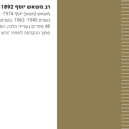
רב משאש יוסף 1892- 1974 , רב ראשי באלג'יר , במקנס מרוקו ובחיפה.
48 ספרים בענייני הלכה, הסטוריה ואגדה.
מתוך ההקדמה לספרו "גרש יר