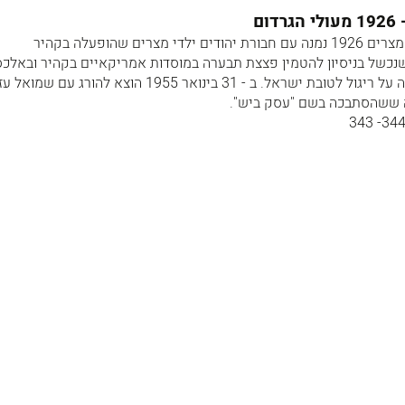
ד"ר ליאטו משה מרזוק, יליד מצרים 1926 נמנה עם חבורת יהודים ילדי מצרים שהופעלה בקהיר
נכשל בניסיון להטמין פצצת תבערה במוסדות אמריקאיים בקהיר ובאלכס
,יולי 1954. נידון למוות בתליה על ריגול לטובת ישראל. ב - 31 בינואר 1955 הוצא להורג עם
ה ששהסתבכה בשם "עסק ביש".