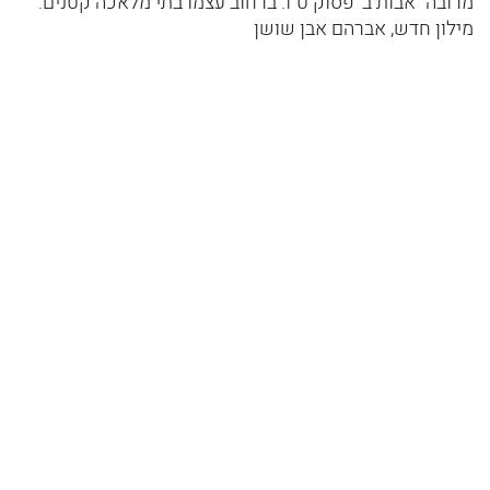
מרובה" אבות ב' פסוק ט"ו. ברחוב עצמו בתי מלאכה קטנים.
מילון חדש, אברהם אבן שושן