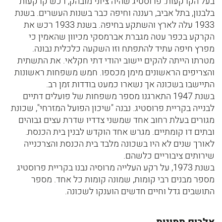
בעל הקרקעות. פרוסטיג שהיה ציוני מובהק, רכש קרקעות
בלבנון, בתל אביב, רעננה וחיפה כבר בשנות העשרים. בשנת
1933 עלה לארץ והשתקע בחיפה. בשנת 1933 רכש את
הקרקע בכפר עטה מגברת אברמסקי מכיוון שהאמין כי
מפרץ חיפה עתיד להתפתח וזו השקעה כלכלית נבונה.
מטרתו הייתה להקים יישוב יהודי דתי חקלאי. את התשתית
והצריפים הראשונים מימן מכספו. חמש משפחות ראשונות
התיישבו בשכונה אך נשארו כמעט בודדות זמן רב.
בשנת 1947 התארגנו מספר משפחות של פועלים דתיים
לבנייה בקריית פרוסטיג. נבנה "שיכון הפועל המזרחי", שכונת
מגורים בעלת רחוב אחד שמשני צדדיו שדרת עצים גבוהים
ובתים דו קומתיים. מגרש אחד הוקדש לבנין בית הכנסת.
לאורך שנים לא היו בשכונה מלבד בית הכנסת והצרכנייה
שירותים ציבוריים כלשהם.
בשנת 1973, על רקע העלייה מרוסיה נבנו בקריית פרוסטיג
מספר מבנים רבי קומות, שמונה קומות כל אחד. מספר
התושבים גדל וחיים חדשים הוענקו לשכונה.