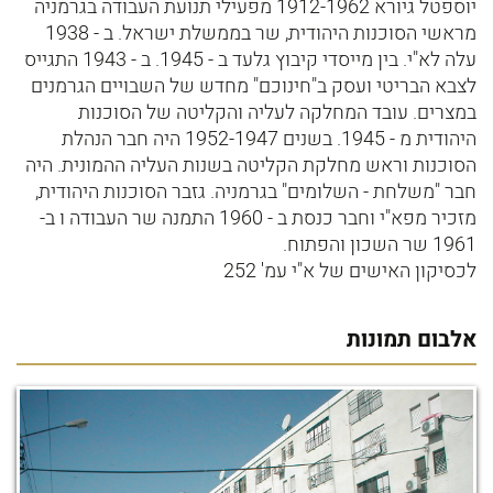
יוספטל גיורא 1912-1962 מפעילי תנועת העבודה בגרמניה
מראשי הסוכנות היהודית, שר בממשלת ישראל. ב - 1938
עלה לא"י. בין מייסדי קיבוץ גלעד ב - 1945. ב - 1943 התגייס
לצבא הבריטי ועסק ב"חינוכם" מחדש של השבויים הגרמנים
במצרים. עובד המחלקה לעליה והקליטה של הסוכנות
היהודית מ - 1945. בשנים 1952-1947 היה חבר הנהלת
הסוכנות וראש מחלקת הקליטה בשנות העליה ההמונית. היה
חבר "משלחת - השלומים" בגרמניה. גזבר הסוכנות היהודית,
מזכיר מפא"י וחבר כנסת ב - 1960 התמנה שר העבודה ו ב-
1961 שר השכון והפתוח.
לכסיקון האישים של א"י עמ' 252
אלבום תמונות