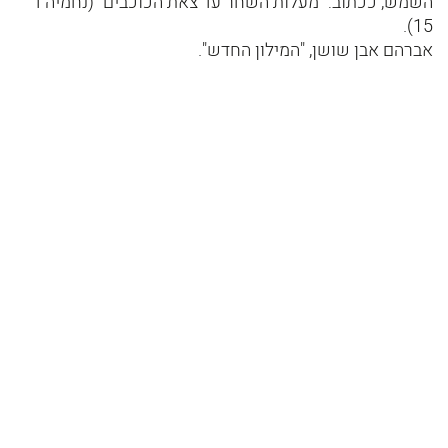
השמש, ככתוב: "מעלות השחר עד צאת הכוכבים" (נחמיה ד'
15).
אברהם אבן שושן, "המילון החדש".