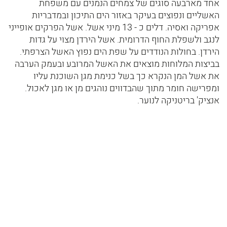
אחד מארבעה סוגים של צמחים הנמנים עם משפחת
האשליים ונפוצים בעיקר באזור הים התיכון ובמדבריות
אפריקה ואסיה. דלים כ - 13 מיני אשל. אשל הפרקים אופייני
לנגב ולשפלת החוף הדרומית. אשל הירדן מצוי על גדות
הירדן. בחולות הנודדים על שפת הים נפוץ האשל הצרפתי.
בביצות המלוחות מוצאים את האשל המרובע ובעמק הערבה
את אשל המן הנקרא כך בשל כנימת מגן השוכנת עליו
ומפרישה חומר מתוך שהבדווים נוהגים מן או מגן לאכול.
אנציק' בריטניקה לנוער.