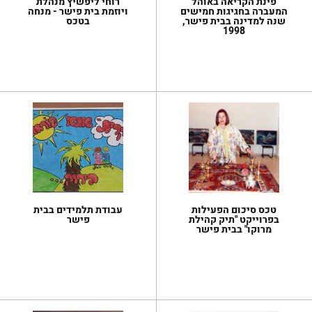
פינת הקריאה באוהל
רוחי ליפשיץ מנהלת
המעברה בחגיגות חמישים
ויוזמת בית פישר - מנחה
שנה למדינה בבית פישר,
בטכס
1998
טכס סיכום הפעילות
עבודת תלמידים בבית
בפרוייקט "תיק קהילת
פישר
מרוקו" בבית פישר