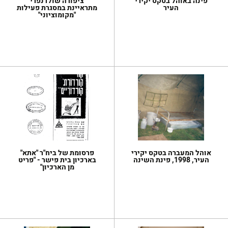
פינה באוהל בטקס יקירי
ציפורה שולדנפרי
העיר
מתראיינת במסגרת פעילות
"מקומוציוני"
אוהל המעברה בטקס יקירי
פרסומת של ביח"ר "אתא"
העיר, 1998, פינת השינה
בארכיון בית פישר - "פריט
מן הארכיון"