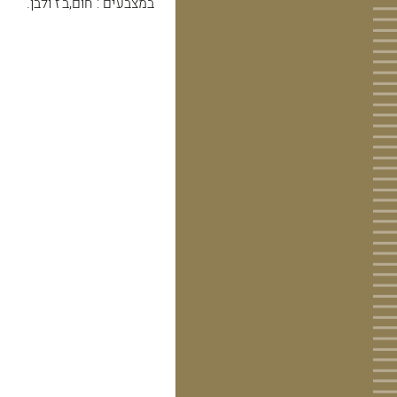
במצבעים : חום,ב'ז ולבן.